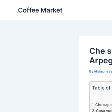
Skip
Coffee Market
to
content
Che s
Arpeg
By
oliviajones
Table of
Che sapor
Cosa vuo