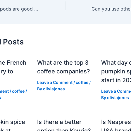
What Nespresso pods are good for people who like sweet coffee?
d Posts
he French
What are the top 3
What day 
ry to
coffee companies?
pumpkin sp
start in 2
Leave a Comment
/
coffee
/
By
oliviajones
ment
/
coffee
/
Leave a Comm
s
By
oliviajones
kin spice
Is there a better
Is Nespres
k at
option than Keurig?
USA bran