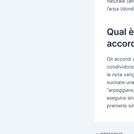
naturale (an
l’arpa (donde
Qual è
accor
Gli accordi 
condividono 
le note ven
suonate una 
“arpeggiare,
eseguire si
premerle si