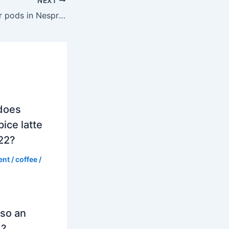
NEXT
Can you use other pods in Nespresso Vertuo Plus?
does
ice latte
022?
ent
/
coffee
/
so an
d?