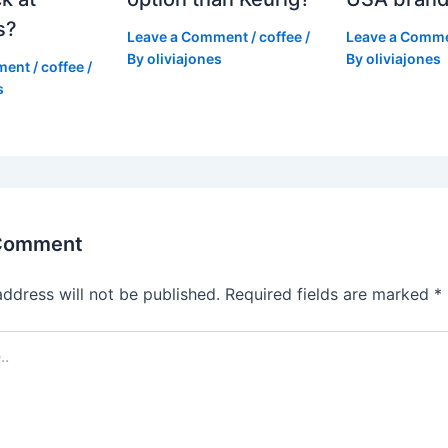
s?
Leave a Comment
/
coffee
/
Leave a Comm
By
oliviajones
By
oliviajones
ment
/
coffee
/
s
 Comment
address will not be published.
Required fields are marked
*