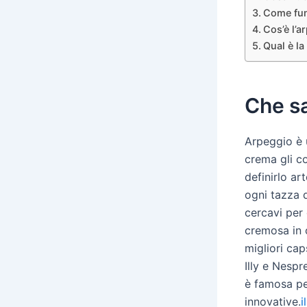
Come fun
Cos’è l’a
Qual è la
Che sa
Arpeggio è 
crema gli co
definirlo ar
ogni tazza d
cercavi per
cremosa in o
migliori ca
Illy e Nespr
è famosa per
innovative.
i