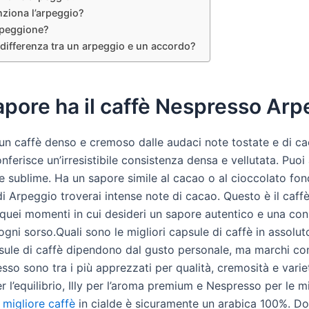
ziona l’arpeggio?
rpeggione?
 differenza tra un arpeggio e un accordo?
pore ha il caffè Nespresso Arp
un caffè denso e cremoso dalle audaci note tostate e di ca
nferisce un’irresistibile consistenza densa e vellutata. Puoi
te sublime. Ha un sapore simile al cacao o al cioccolato fon
i Arpeggio troverai intense note di cacao. Questo è il caff
 quei momenti in cui desideri un sapore autentico e una con
gni sorso.Quali sono le migliori capsule di caffè in assolut
psule di caffè dipendono dal gusto personale, ma marchi c
esso sono tra i più apprezzati per qualità, cremosità e vari
 l’equilibrio, Illy per l’aroma premium e Nespresso per le m
l migliore caffè
in cialde è sicuramente un arabica 100%. D