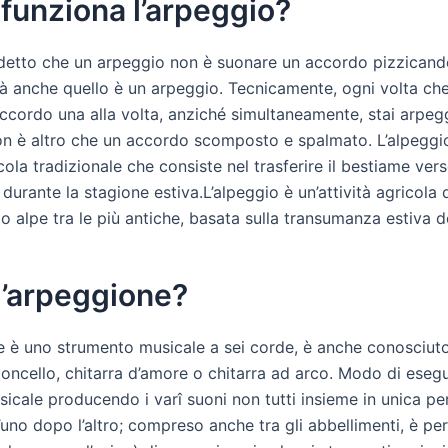
funziona l’arpeggio?
 detto che un arpeggio non è suonare un accordo pizzicand
ltà anche quello è un arpeggio. Tecnicamente, ogni volta che
accordo una alla volta, anziché simultaneamente, stai arpe
n è altro che un accordo scomposto e spalmato. L’alpeggi
cola tradizionale che consiste nel trasferire il bestiame ver
 durante la stagione estiva.L’alpeggio è un’attività agricola 
o alpe tra le più antiche, basata sulla transumanza estiva d
l’arpeggione?
e è uno strumento musicale a sei corde, è anche conosciu
loncello, chitarra d’amore o chitarra ad arco. Modo di eseg
icale producendo i varî suoni non tutti insieme in unica pe
’uno dopo l’altro; compreso anche tra gli abbellimenti, è p