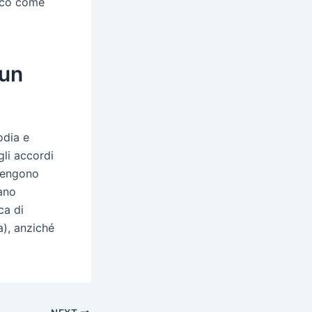
zico come
 un
odia e
gli accordi
vengono
iano
ca di
a), anziché