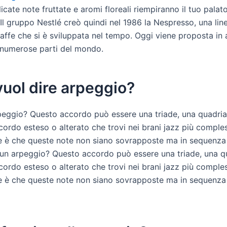
licate note fruttate e aromi floreali riempiranno il tuo palat
Il gruppo Nestlé creò quindi nel 1986 la Nespresso, una line
affe che si è sviluppata nel tempo. Oggi viene proposta in 
 numerose parti del mondo.
uol dire arpeggio?
peggio? Questo accordo può essere una triade, una quadri
cordo esteso o alterato che trovi nei brani jazz più comples
e è che queste note non siano sovrapposte ma in sequenz
’è un arpeggio? Questo accordo può essere una triade, una 
cordo esteso o alterato che trovi nei brani jazz più comples
e è che queste note non siano sovrapposte ma in sequenz