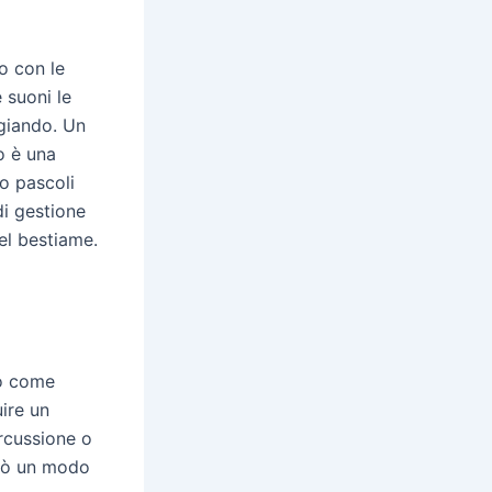
o con le
 suoni le
ggiando. Un
o è una
so pascoli
di gestione
el bestiame.
to come
uire un
rcussione o
erò un modo