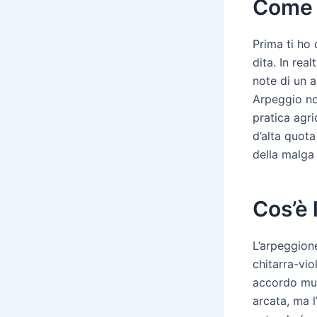
Come 
Prima ti ho
dita. In rea
note di un 
Arpeggio no
pratica agri
d’alta quota
della malga 
Cos’è 
L’arpeggion
chitarra-vio
accordo mus
arcata, ma l