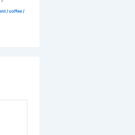
ent
/
coffee
/