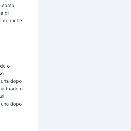
o sorso
a di
autentiche
ade o
si.
a una dopo
quadriade o
si.
a una dopo