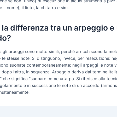
che se non l’unico) di esecuzione in alcuni strumenti a piz
 il nome), il liuto, la chitarra e sim.
 la differenza tra un arpeggio e
do?
e gli arpeggi sono molto simili, perché arricchiscono la mel
le stesse note. Si distinguono, invece, per l’esecuzione: ne
gono suonate contemporaneamente; negli arpeggi le note 
dopo l’altra, in sequenza. Arpeggio deriva dal termine ital
” che significa “suonare come un’arpa. Si riferisce alla tecni
ngolarmente e in successione le note di un accordo (armoni
multaneamente.