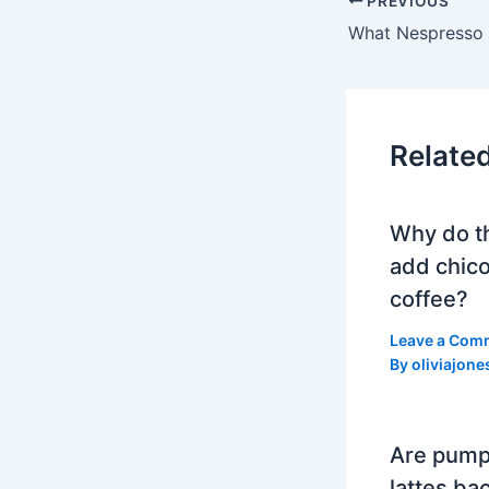
PREVIOUS
Relate
Why do t
add chico
coffee?
Leave a Com
By
oliviajone
Are pump
lattes bac