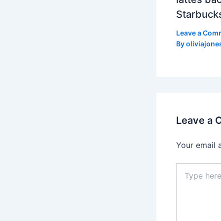
Starbuck
Leave a Com
By
oliviajone
Leave a
Your email 
Type
here..