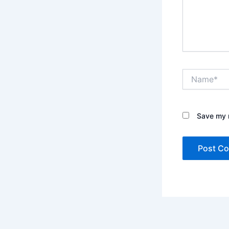
Name*
Save my n