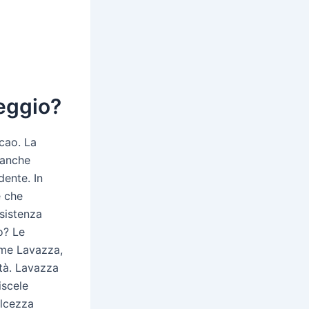
eggio?
cao. La
 anche
dente. In
è che
sistenza
o? Le
ome Lavazza,
età. Lavazza
iscele
olcezza